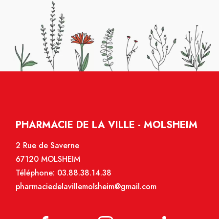
PHARMACIE DE LA VILLE - MOLSHEIM
2 Rue de Saverne
67120 MOLSHEIM
Téléphone:
03.88.38.14.38
pharmaciedelavillemolsheim@gmail.com