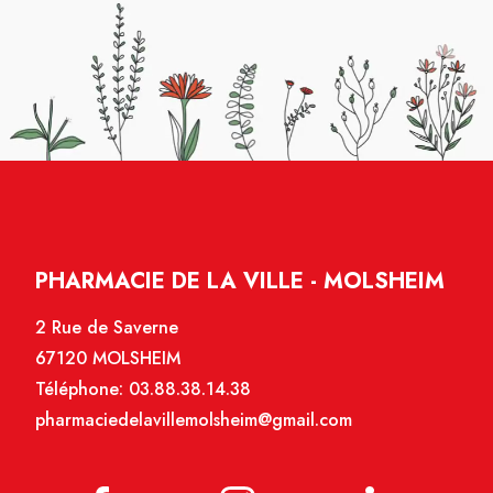
PHARMACIE DE LA VILLE - MOLSHEIM
2 Rue de Saverne
67120 MOLSHEIM
Téléphone:
03.88.38.14.38
pharmaciedelavillemolsheim@gmail.com