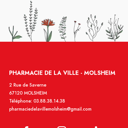
PHARMACIE DE LA VILLE - MOLSHEIM
2 Rue de Saverne
67120 MOLSHEIM
Téléphone:
03.88.38.14.38
pharmaciedelavillemolsheim@gmail.com