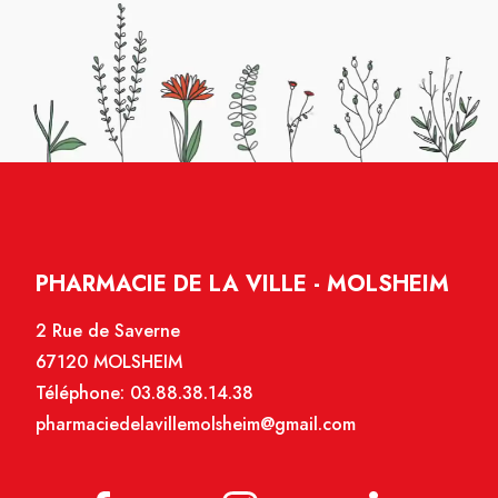
PHARMACIE DE LA VILLE - MOLSHEIM
2 Rue de Saverne
67120 MOLSHEIM
Téléphone:
03.88.38.14.38
pharmaciedelavillemolsheim@gmail.com