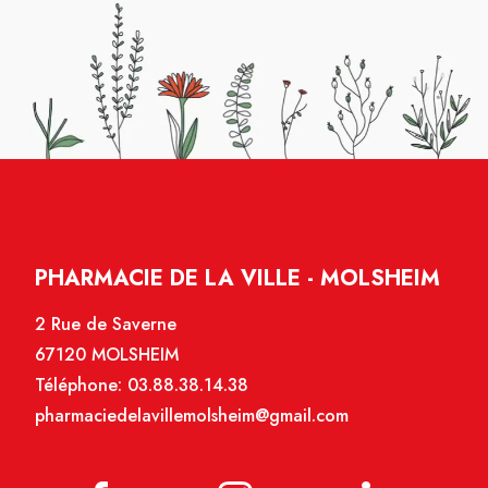
PHARMACIE DE LA VILLE - MOLSHEIM
2 Rue de Saverne
67120 MOLSHEIM
Téléphone:
03.88.38.14.38
pharmaciedelavillemolsheim@gmail.com