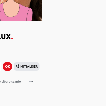
AUX
.
OK
RÉINITIALISER