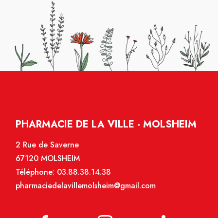
PHARMACIE DE LA VILLE - MOLSHEIM
2 Rue de Saverne
67120 MOLSHEIM
Téléphone:
03.88.38.14.38
pharmaciedelavillemolsheim@gmail.com