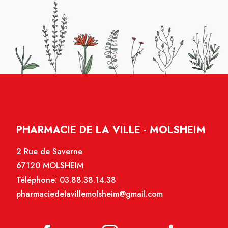
PHARMACIE DE LA VILLE - MOLSHEIM
2 Rue de Saverne
67120 MOLSHEIM
Téléphone:
03.88.38.14.38
pharmaciedelavillemolsheim@gmail.com