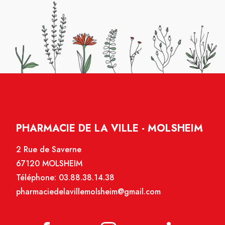
PHARMACIE DE LA VILLE - MOLSHEIM
2 Rue de Saverne
67120 MOLSHEIM
Téléphone:
03.88.38.14.38
pharmaciedelavillemolsheim@gmail.com