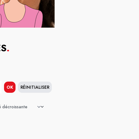
ES
.
OK
RÉINITIALISER