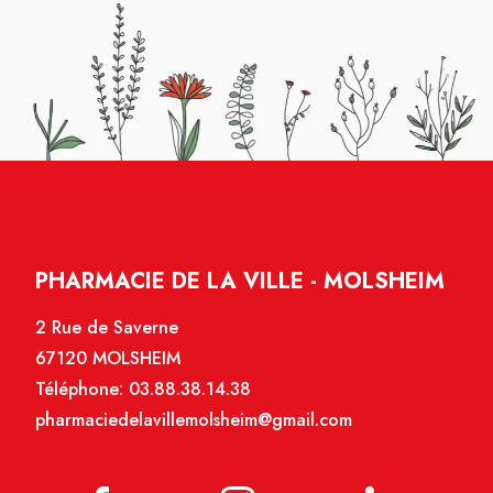
PHARMACIE DE LA VILLE - MOLSHEIM
2 Rue de Saverne
67120 MOLSHEIM
Téléphone:
03.88.38.14.38
pharmaciedelavillemolsheim@gmail.com