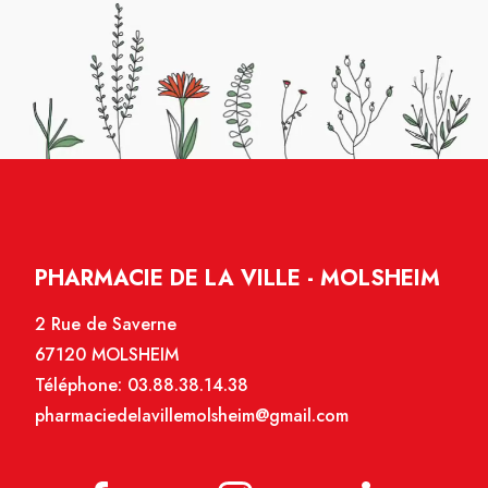
PHARMACIE DE LA VILLE - MOLSHEIM
2 Rue de Saverne
67120 MOLSHEIM
Téléphone:
03.88.38.14.38
pharmaciedelavillemolsheim@gmail.com