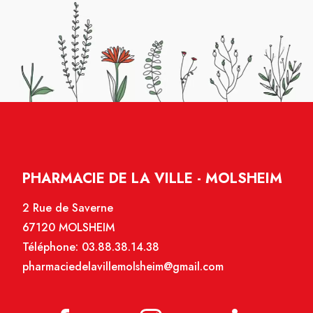
PHARMACIE DE LA VILLE - MOLSHEIM
2 Rue de Saverne
67120 MOLSHEIM
Téléphone:
03.88.38.14.38
pharmaciedelavillemolsheim@gmail.com