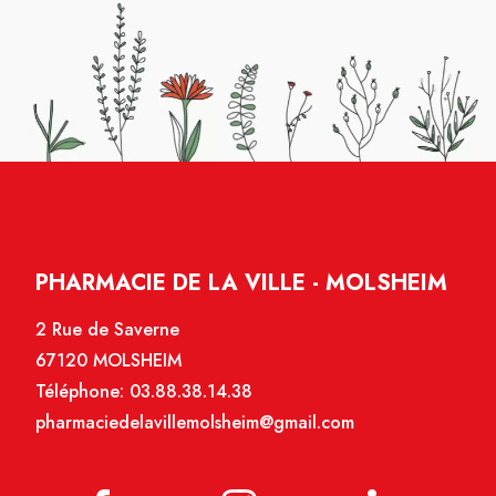
PHARMACIE DE LA VILLE - MOLSHEIM
2 Rue de Saverne
67120 MOLSHEIM
Téléphone:
03.88.38.14.38
pharmaciedelavillemolsheim@gmail.com