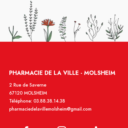
PHARMACIE DE LA VILLE - MOLSHEIM
2 Rue de Saverne
67120 MOLSHEIM
Téléphone:
03.88.38.14.38
pharmaciedelavillemolsheim@gmail.com