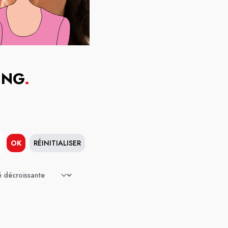
ING
.
OK
RÉINITIALISER