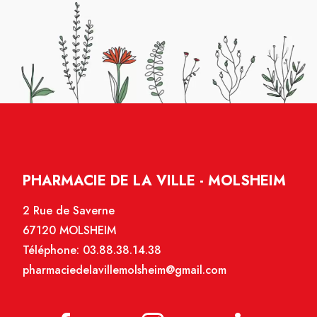
PHARMACIE DE LA VILLE - MOLSHEIM
2 Rue de Saverne
67120 MOLSHEIM
Téléphone:
03.88.38.14.38
pharmaciedelavillemolsheim@gmail.com